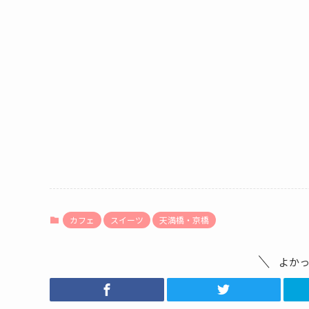
カフェ
スイーツ
天満橋・京橋
よか