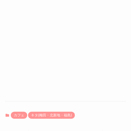
カフェ
キタ(梅田・北新地・福島)