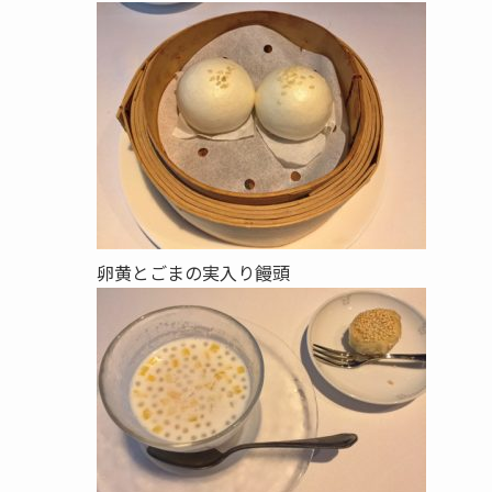
卵黄とごまの実入り饅頭