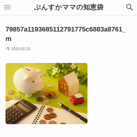
ぷんすかママの知恵袋
79857a1193685112791775c6883a8761_
m
2020.02.15