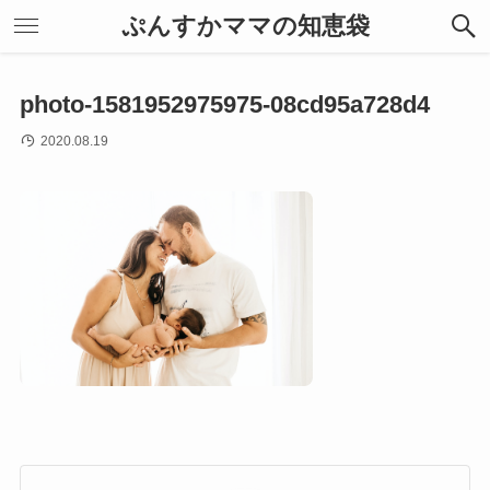
ぷんすかママの知恵袋
photo-1581952975975-08cd95a728d4
2020.08.19