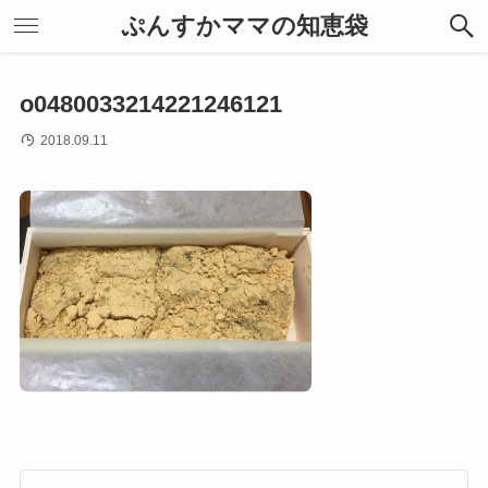
ぷんすかママの知恵袋
o0480033214221246121
2018.09.11