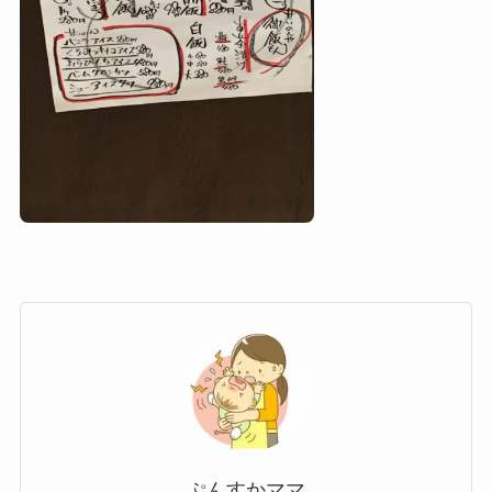
ぷんすかママ